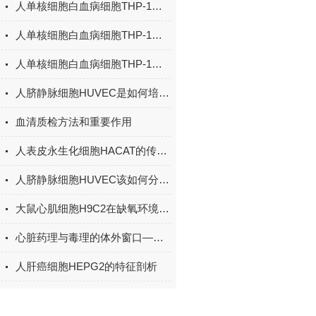
人单核细胞白血病细胞THP-1的可逆分化特性与免疫炎症研究应用
人单核细胞白血病细胞THP-1在生物医学研究中的应用
人单核细胞白血病细胞THP-1为开发新型治疗策略提供理论依据
人脐静脉细胞HUVEC是如何培育而来的？
血清质检方法和重要作用
人表皮永生化细胞HACAT的传代方法都有哪些？
人脐静脉细胞HUVEC该如何分析检测？
大鼠心肌细胞H9C2在缺氧环境下的调节机制研究
心脏药理与毒理的体外窗口——大鼠心肌细胞H9C2特性与心血管药物筛选应用
人肝癌细胞HEPG2的特征剖析