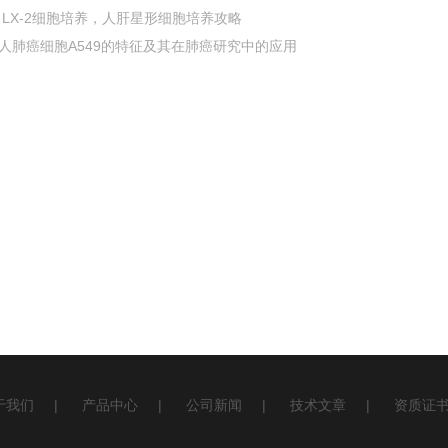
LX-2细胞培养，人肝星形细胞培养攻略
人肺癌细胞A549的特征及其在肺癌研究中的应用
于我们
|
产品中心
|
公司新闻
|
技术文章
|
资质证