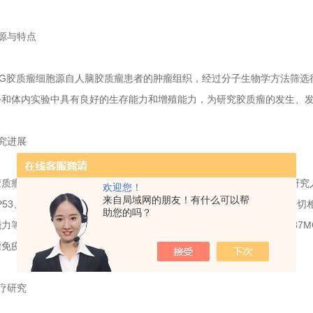
源与特点
G胶质瘤细胞源自人脑胶质瘤患者的肿瘤组织，经过分子生物学方法筛选得
外和体内实验中具有良好的生存能力和增殖能力，为研究胶质瘤的发生、
究进展
瘤细胞系U87MG的研究取得了一系列重要成果。在分子水平上，研究
欢迎您！
来自局域网的朋友！有什么可以帮
TP53、CDKN2A等。这些基因的异常表达与胶质瘤的恶性程度和预后密
助您的吗？
能力等方面与真实胶质瘤患者的肿瘤组织具有较好的相似性。此外，U87
瘤免疫抑制的机制。
疗研究