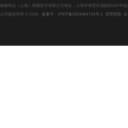
镜像绮点（上海）细胞技术有限公司地址：上海市奉贤区茂园路260号临港
公司版权所有 © 2026
备案号：沪ICP备2024064724号-1
管理登陆
技