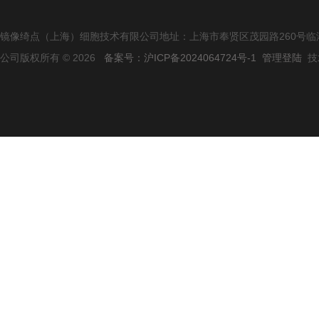
镜像绮点（上海）细胞技术有限公司地址：上海市奉贤区茂园路260号临港
公司版权所有 © 2026
备案号：沪ICP备2024064724号-1
管理登陆
技