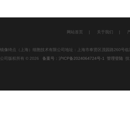
网站首页
|
关于我们
|
镜像绮点（上海）细胞技术有限公司地址：上海市奉贤区茂园路260号临港
公司版权所有 © 2026
备案号：沪ICP备2024064724号-1
管理登陆
技