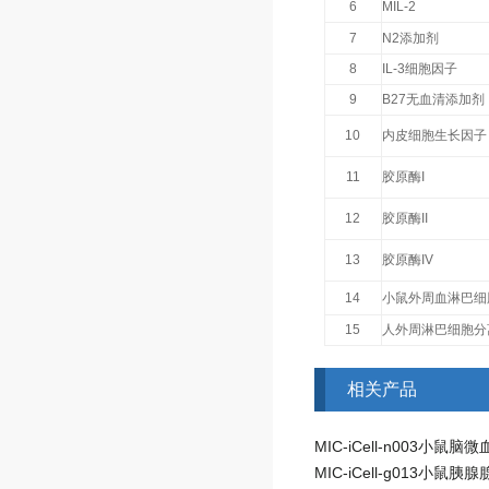
6
MIL-2
7
N2添加剂
8
IL-3细胞因子
9
B27无血清添加剂
10
内皮细胞生长因子
11
胶原酶I
12
胶原酶II
13
胶原酶IV
14
小鼠外周血淋巴细
15
人外周淋巴细胞分
相关产品