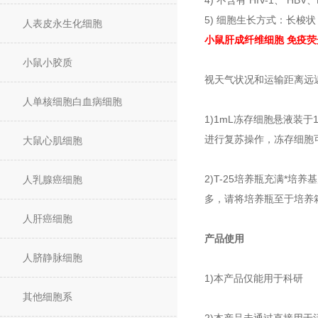
4) 不含有 HIV-1、 
5) 细胞生长方式：长梭
人表皮永生化细胞
小
鼠肝成纤维细胞
免疫荧
小鼠小胶质
视天气状况和运输距离远
人单核细胞白血病细胞
1)1mL冻存细胞悬液装
进行复苏操作，冻存细胞可
大鼠心肌细胞
2)T-25培养瓶充满*
人乳腺癌细胞
多，请将培养瓶至于培养
人肝癌细胞
产品使用
人脐静脉细胞
1)本产品仅能用于科研
其他细胞系