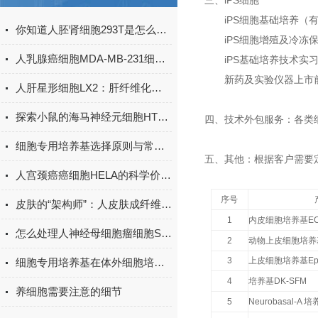
三、iPS细胞
iPS细胞基础培养（有
你知道人胚肾细胞293T是怎么培育出来的吗？
iPS细胞增殖及冷冻保
人乳腺癌细胞MDA-MB-231细胞系的深度探索
iPS基础培养技术实
新药及实验仪器上市
人肝星形细胞LX2：肝纤维化与药物肝毒性的“星状细胞标尺”
探索小鼠的海马神经元细胞HT22在神经科学研究中的应用与潜力
四、技术外包服务：各类
细胞专用培养基选择原则与常见问题解决方案
五、其他：根据客户需要
人宫颈癌癌细胞HELA的科学价值与应用
序号
皮肤的“架构师”：人皮肤成纤维细胞（HSF）的分布与核心作用
1
内皮细胞培养基ECMs
怎么处理人神经母细胞瘤细胞SH-SY5Y细胞中的黑点？
2
动物上皮细胞培养基E
3
上皮细胞培养基Ep
细胞专用培养基在体外细胞培养中的应用及日常管护研究
4
培养基DK-SFM
养细胞需要注意的细节
5
Neurobasal-A 