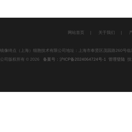
网站首页
|
关于我们
|
镜像绮点（上海）细胞技术有限公司地址：上海市奉贤区茂园路260号临港
公司版权所有 © 2026
备案号：沪ICP备2024064724号-1
管理登陆
技