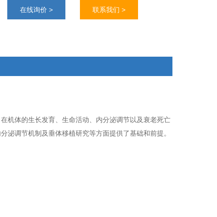
与生殖的神经内分泌调节机制及垂体移植研究等方面
在线询价 >
联系我们 >
提供了基础和前提。
，在机体的生长发育、生命活动、内分泌调节以及衰老死亡
内分泌调节机制及垂体移植研究等方面提供了基础和前提。