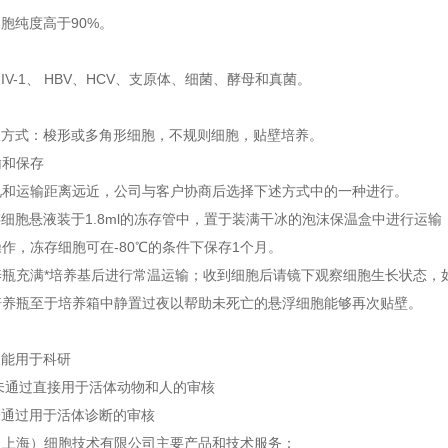
细胞纯度高于90%。
HIV-1、 HBV、HCV、支原体、细菌、酵母和真菌。
长方式：梭形或多角形细胞，不规则细胞，贴壁培养。
输和保存
况和运输距离远近，公司与客户协商后选择下述方式中的一种进行。
冻存细胞悬液装于1.8ml的冻存管中，置于装满干冰的泡沫保温盒中进行
作，冻存细胞可在-80℃的条件下保存1个月。
5培养瓶充满*培养基后进行常温运输；收到细胞后请镜下观察细胞生长状态
培养瓶至于培养箱中静置过夜以帮助未死亡的悬浮细胞能够再次贴壁。
仅能用于科研
品未通过直接用于活体动物和人的审核
未通过用于活体诊断的审核
（上海）细胞技术有限公司主要产品和技术服务：