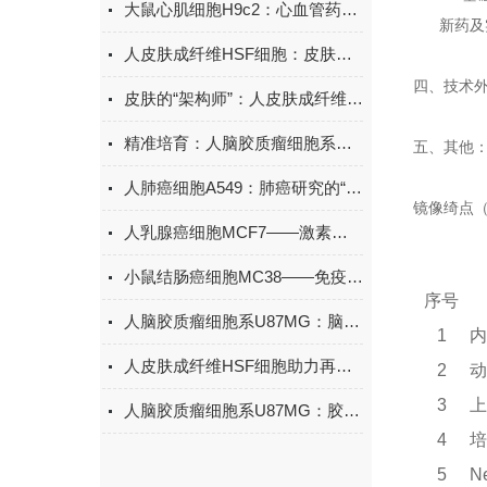
大鼠心肌细胞H9c2：心血管药物安全性评价的“体外哨兵”
新药及实
人皮肤成纤维HSF细胞：皮肤健康与修复研究的核心载体
四、技术
皮肤的“架构师”：人皮肤成纤维细胞（HSF）的分布与核心作用
精准培育：人脑胶质瘤细胞系U87MG体外培养的核心条件与优化方案
五、其他
人肺癌细胞A549：肺癌研究的“细胞模型”，助力抗癌突破
镜像绮点
人乳腺癌细胞MCF7——激素受体阳性乳腺癌研究的“金标准”
小鼠结肠癌细胞MC38——免疫肿瘤学研究的明星模型
序号
人脑胶质瘤细胞系U87MG：脑癌研究的经典模型
1
内
人皮肤成纤维HSF细胞助力再生医学新突破
2
动
3
上
人脑胶质瘤细胞系U87MG：胶质瘤研究“黄金模型”，加速抗癌药物研发
4
培
5
N