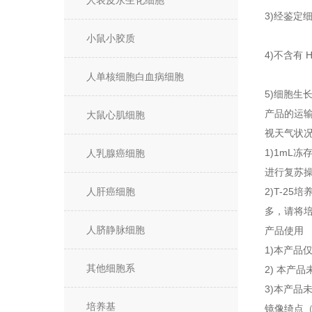
人表皮永生化细胞
3)经鉴定
小鼠小胶质
4)不含有 
人单核细胞白血病细胞
5)细胞生
产品的运
大鼠心肌细胞
视天气状
1)1mL
人乳腺癌细胞
进行复苏操
人肝癌细胞
2)T-2
多，请将
人脐静脉细胞
产品使用
1)本产品
其他细胞系
2) 本产
3)本产品
培养基
镜像绮点