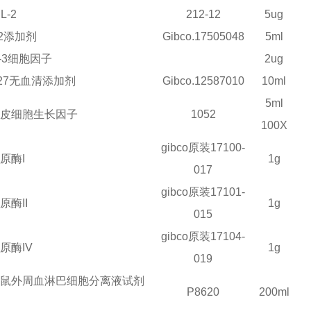
L-2
212-12
5ug
2
添加剂
Gibco.17505048
5ml
-3
细胞因子
2ug
27
无血清添加剂
Gibco.12587010
10ml
5ml
皮细胞生长因子
1052
100X
gibco
原装17100-
原酶I
1g
017
gibco
原装17101-
原酶II
1g
015
gibco
原装17104-
原酶IV
1g
019
鼠外周血淋巴细胞分离液试剂
P8620
200ml