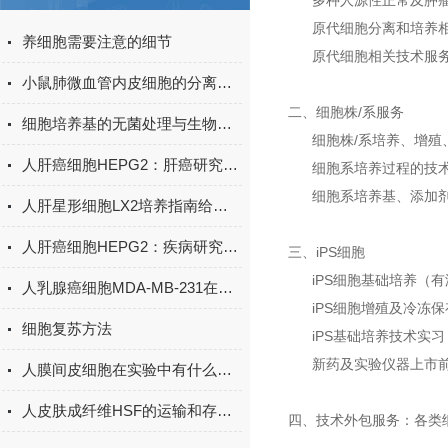
多种人源性正常及肿瘤
原代细胞分离和培养相关
养细胞需要注意的细节
原代细胞相关技术服务
小鼠肺微血管内皮细胞的分离培养方法
二、细胞株/系服务
细胞培养基的无菌处理与生物安全性
细胞株/系培养、增殖
人肝癌细胞HEPG2：肝癌研究的“多功能实验平台”​
细胞系培养过程的技术
细胞系培养基、添加剂
人肝星形细胞LX2培养指南给你，你可要学好了
人肝癌细胞HEPG2：疾病研究与药物筛选的科学工具
三、iPS细胞
iPS细胞基础培养（有
人乳腺癌细胞MDA-MB-231在医学研究中的角色与挑战
iPS细胞增殖及冷冻保
细胞复苏方法
iPS基础培养技术实习
新药及实验仪器上市前
人膜间皮细胞在实验中有什么作用？
人皮肤成纤维HSF的运输和存储该怎么做？
四、技术外包服务：各类