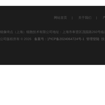
网站首页
|
关于我们
|
镜像绮点（上海）细胞技术有限公司地址：上海市奉贤区茂园路260号临港
公司版权所有 © 2026
备案号：沪ICP备2024064724号-1
管理登陆
技