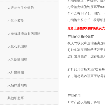
2)细胞鉴定：神经特异性
3)经鉴定细胞纯度高于90
人表皮永生化细胞
4)不含有 HIV-1、 H
5)细胞生长方式：梭形
小鼠小胶质
兔肾上腺髓质细胞/免疫荧
人单核细胞白血病细胞
产品的运输和保存
视天气状况和运输距离远
大鼠心肌细胞
1)1mL冻存细胞悬液装
进行复苏操作，冻存细胞可
人乳腺癌细胞
2)T-25培养瓶充满*
人肝癌细胞
多，请将培养瓶至于培养
人脐静脉细胞
产品使用
其他细胞系
1)本产品仅能用于科研