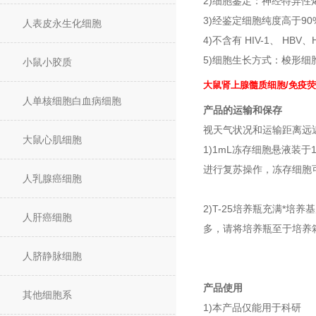
2)细胞鉴定：神经特异性
3)经鉴定细胞纯度高于90
人表皮永生化细胞
4)不含有 HIV-1、 H
5)细胞生长方式：梭形
小鼠小胶质
大鼠肾上腺髓质细胞/免疫
人单核细胞白血病细胞
产品的运输和保存
视天气状况和运输距离远
大鼠心肌细胞
1)1mL冻存细胞悬液装
进行复苏操作，冻存细胞可
人乳腺癌细胞
2)T-25培养瓶充满*
人肝癌细胞
多，请将培养瓶至于培养
人脐静脉细胞
产品使用
其他细胞系
1)本产品仅能用于科研