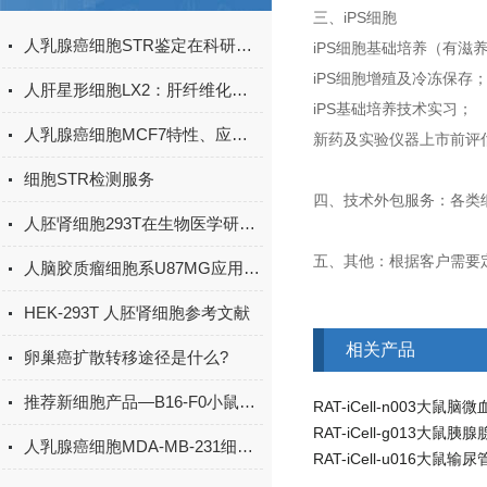
三、iPS细胞
人乳腺癌细胞STR鉴定在科研应用中的标准化流程
iPS细胞基础培养（有滋
iPS细胞增殖及冷冻保存
人肝星形细胞LX2：肝纤维化与药物肝毒性的“星状细胞标尺”
iPS基础培养技术实习；
人乳腺癌细胞MCF7特性、应用与研究价值
新药及实验仪器上市前评
细胞STR检测服务
四、技术外包服务：各类
人胚肾细胞293T在生物医学研究中的应用与前景
五、其他：根据客户需要
人脑胶质瘤细胞系U87MG应用和研究进展
HEK-293T 人胚肾细胞参考文献
相关产品
卵巢癌扩散转移途径是什么?
推荐新细胞产品—B16-F0小鼠黑色素瘤细胞
人乳腺癌细胞MDA-MB-231细胞系的深度探索