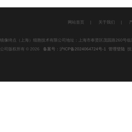
网站首页
|
关于我们
|
镜像绮点（上海）细胞技术有限公司地址：上海市奉贤区茂园路260号临港
公司版权所有 © 2026
备案号：沪ICP备2024064724号-1
管理登陆
技