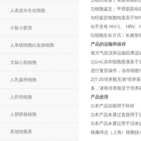
1)组织来源于实验动物的
2)细胞鉴定：平滑肌肌动
人表皮永生化细胞
3)经鉴定细胞纯度高于90
4)不含有 HIV-1、 H
小鼠小胶质
5)细胞生长方式：长梭
产品的运输和保存
人单核细胞白血病细胞
视天气状况和运输距离远
1)1mL冻存细胞悬液装
大鼠心肌细胞
进行复苏操作，冻存细胞可
2)T-25培养瓶充满*
人乳腺癌细胞
多，请将培养瓶至于培养
人肝癌细胞
产品使用
1)本产品仅能用于科研
人脐静脉细胞
2)本产品未通过直接用于
3)本产品未通过用于活体
其他细胞系
镜像绮点（上海）细胞技