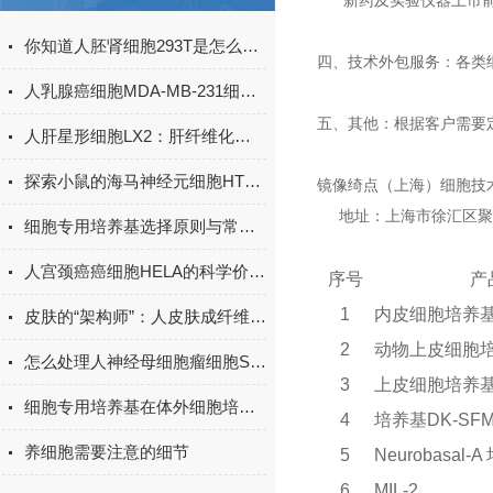
新药及实验仪器上市前
你知道人胚肾细胞293T是怎么培育出来的吗？
四、技术外包服务：各类
人乳腺癌细胞MDA-MB-231细胞系的深度探索
五、其他：根据客户需要
人肝星形细胞LX2：肝纤维化与药物肝毒性的“星状细胞标尺”
探索小鼠的海马神经元细胞HT22在神经科学研究中的应用与潜力
镜像绮点（上海）细胞技
地址：上海市徐汇区聚科
细胞专用培养基选择原则与常见问题解决方案
人宫颈癌癌细胞HELA的科学价值与应用
序号
产
1
内皮细胞培养基EC
皮肤的“架构师”：人皮肤成纤维细胞（HSF）的分布与核心作用
2
动物上皮细胞培养
怎么处理人神经母细胞瘤细胞SH-SY5Y细胞中的黑点？
3
上皮细胞培养基E
细胞专用培养基在体外细胞培养中的应用及日常管护研究
4
培养基DK-SF
养细胞需要注意的细节
5
Neurobasal-A
6
MIL-2