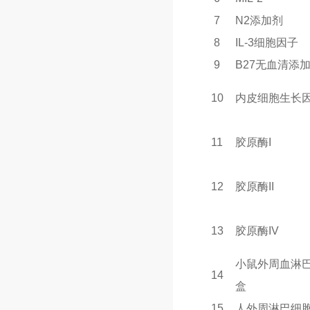
7
N2
添加剂
8
IL-3
细胞因子
9
B27
无血清添
10
内皮细胞生长
11
胶原酶I
12
胶原酶II
13
胶原酶IV
小鼠外周血淋
14
盒
15
人外周淋巴细