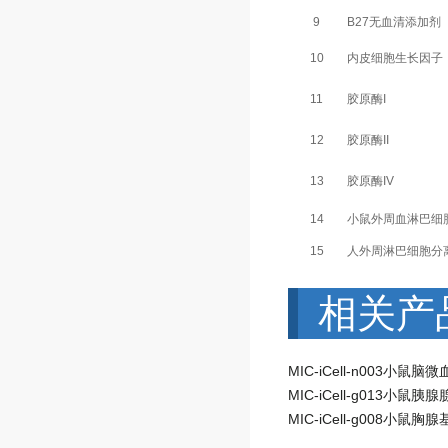
9
B27无血清添加剂
10
内皮细胞生长因子
11
胶原酶I
12
胶原酶II
13
胶原酶IV
14
小鼠外周血淋巴细
15
人外周淋巴细胞分
相关产