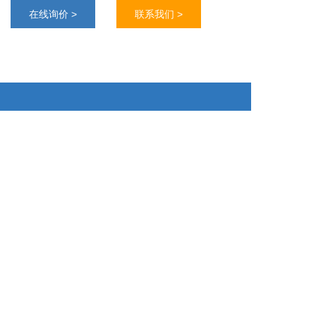
5） 规格：T25瓶或者1mL冻存管包装
在线询价 >
联系我们 >
6） 准备MEM培养基；优质胎牛血清，10%