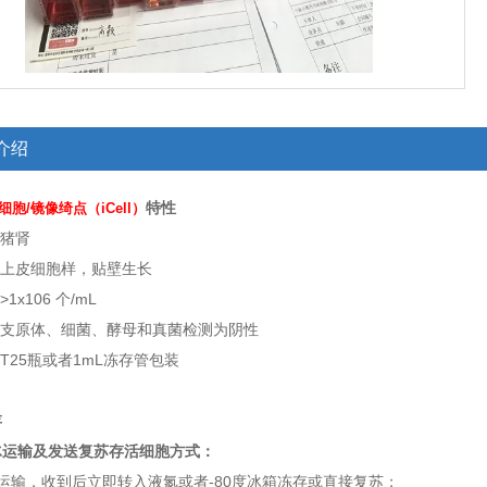
介绍
特性
肾细胞/镜像绮点（iCell）
：猪肾
：上皮细胞样，贴壁生长
1x106 个/mL
：支原体、细菌、酵母和真菌检测为阴性
：T25瓶或者1mL冻存管包装
存
冰运输及发送复苏存活细胞方式：
运输，收到后立即转入液氮或者-80度冰箱冻存或直接复苏；