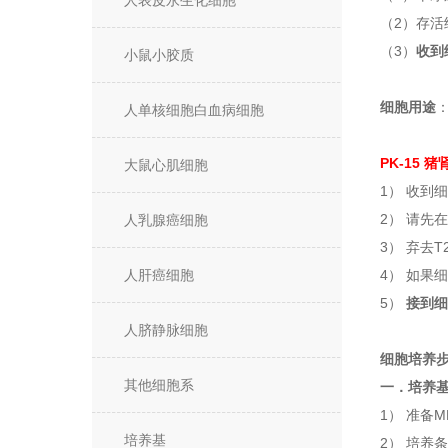
人表皮永生化细胞
（2）存
（3）
收到
小鼠小胶质
细胞用途
人单核细胞白血病细胞
PK-15 
大鼠心肌细胞
1） 收到
2） 请先
人乳腺癌细胞
3） 弃去
人肝癌细胞
4） 如果
5）
接到细
人脐静脉细胞
细胞培养
其他细胞系
一．培养
1） 准备
培养基
2） 培养