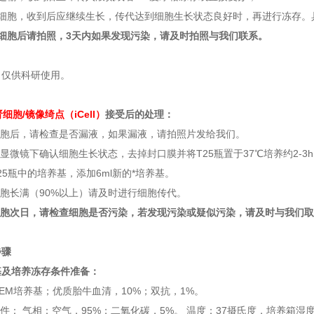
活细胞，收到后应继续生长，传代达到细胞生长状态良好时，再进行冻存。
细胞后请拍照，3天内如果发现污染，请及时拍照与我们联系。
：仅供科研使用。
猪肾细胞/镜像绮点（iCell）
接受后的处理：
细胞后，请检查是否漏液，如果漏液，请拍照片发给我们。
在显微镜下确认细胞生长状态，去掉封口膜并将T25瓶置于37℃培养约2-3
T25瓶中的培养基，添加6ml新的*培养基。
细胞长满（90%以上）请及时进行细胞传代。
胞次日，请检查细胞是否污染，若发现污染或疑似污染，请及时与我们取
步骤
基及培养冻存条件准备：
MEM培养基；优质胎牛血清，10%；双抗，1%。
条件： 气相：空气，95%；二氧化碳，5%。 温度：37摄氏度，培养箱湿度为