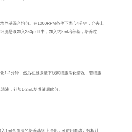
培养基混合均匀。在1000RPM条件下离心4分钟，弃去上
胞悬液加入250px皿中，加入约8ml培养基，培养过
℃培养箱中消化1-2分钟，然后在显微镜下观察细胞消化情况，若细胞
去上清液，补加1-2mL培养液后吹匀。
加入1ml含血清的培养基终止消化，可使用血球计数板计