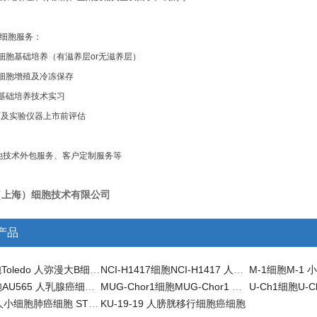
细胞服务：
基础培养（有滋养层or无滋养层）
胞增殖及冷冻保存
础培养技术实习
验仪器上市前评估
术外包服务、客户定制服务等
（上海）细胞技术有限公司
产品
Toledo细胞Toledo 人弥漫大B细胞淋巴瘤细胞
NCI-H1417细胞NCI-H1417 人小细胞肺癌细胞 STR鉴定
AU565细胞AU565 人乳腺癌细胞/STR鉴定
MUG-Chor1细胞MUG-Chor1 人骶骨脊索瘤细胞/STR鉴定
NCI-H69 人小细胞肺癌细胞 STR鉴定
KU-19-19 人膀胱移行细胞癌细胞