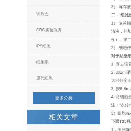
3） 冻存
试剂盒
二． 细胞
1） 复苏
CRO实验服务
清液，补加
夜）。第
iPS细胞
2） 细胞
对于贴壁
细胞系
1. 弃去
2. 加2m
原代细胞
大部分变
3. 按6
4. 将细
更多分类
注：*次传
3）细胞
相关文章
下面T25
1，细胞冻