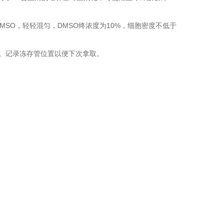
和DMSO，轻轻混匀，DMSO终浓度为10%，细胞密度不低于
存。记录冻存管位置以便下次拿取。