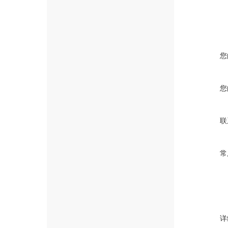
您
您
联
常
详