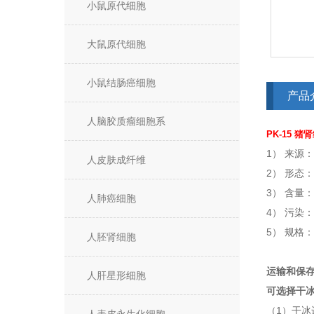
小鼠原代细胞
大鼠原代细胞
小鼠结肠癌细胞
产品
人脑胶质瘤细胞系
PK-15 猪
1） 来源
人皮肤成纤维
2） 形态
3） 含量：>
人肺癌细胞
4） 污染
5） 规格
人胚肾细胞
运输和保
人肝星形细胞
可选择干
（1）干冰