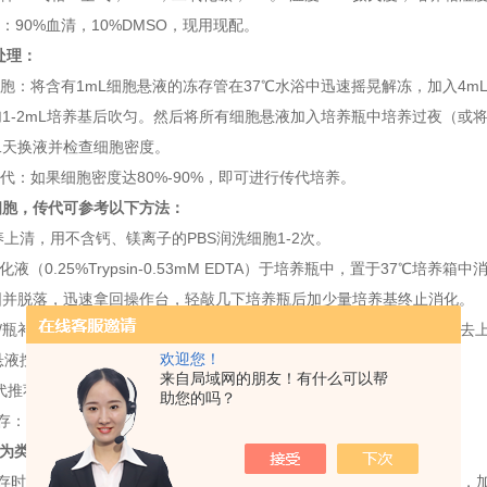
液：90%血清，10%DMSO，现用现配。
处理：
细胞：将含有1mL细胞悬液的冻存管在37℃水浴中迅速摇晃解冻，加入4mL
1-2mL培养基后吹匀。然后将所有细胞悬液加入培养瓶中培养过夜（或将细
二天换液并检查细胞密度。
传代：如果细胞密度达80%-90%，即可进行传代培养。
细胞，传代可参考以下方法：
培养上清，用不含钙、镁离子的PBS润洗细胞1-2次。
l消化液（0.25%Trypsin-0.53mM EDTA）于培养瓶中，置于37
圆并脱落，迅速拿回操作台，轻敲几下培养瓶后加少量培养基终止消化。
-8ml/瓶补加培养基，轻轻打匀后吸出，在1000RPM条件下离心4分钟，弃
欢迎您！
胞悬液按1：2到1：5的比例分到新的含8ml培养基的新皿中或者瓶中。
来自局域网的朋友！有什么可以帮
代推荐传代比例为1:2，以后传代比例可根据客户需要自己决定。
助您的吗？
冻存：待细胞生长状态良好时，可进行细胞冻存。
瓶为类；
存时，弃去培养基后，PBS清洗一遍后加入1ml胰酶，细胞变圆脱落后，