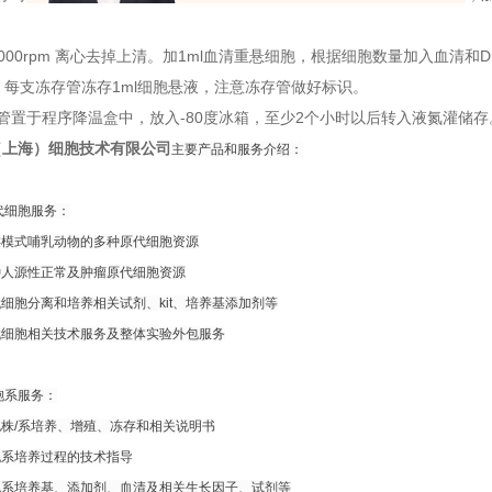
n 1000rpm 离心去掉上清。加1ml血清重悬细胞，根据细胞数量加入血清
/ml，每支冻存管冻存1ml细胞悬液，注意冻存管做好标识。
管置于程序降温盒中，放入-80度冰箱，至少2个小时以后转入液氮灌储
（上海）细胞技术有限公司
主要产品和服务介绍：
细胞服务：
哺乳动物的多种原代细胞资源
性正常及肿瘤原代细胞资源
离和培养相关试剂、kit、培养基添加剂等
相关技术服务及整体实验外包服务
系服务：
系培养、增殖、冻存和相关说明书
养过程的技术指导
养基、添加剂、血清及相关生长因子、试剂等