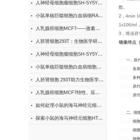
人神经母细胞瘤细胞SH-SY5Y在神经科学与药物研究中的原理与应用
数。
小鼠单核巨噬细胞白血病细RAW264.7——免疫学与炎症机制的“全能应答者”
2，4mi
1x106
人乳腺癌细胞MCF7——激素受体阳性乳腺癌研究的“金标准”
3，将冻存
人胚肾细胞293T：生物医学研究的多功能工具细胞
镜像绮点
人神经母细胞瘤细胞SH-SY5Y：神经退行性疾病研究的“理想模型”
一、原代
小鼠单核巨噬细胞白血病细胞RAW264.7的研究密码
各类模式
多种人源
人胚肾细胞 293T助力生物医学研究
原代细胞分
人乳腺癌细胞MCF7特性、应用与研究价值
原代细胞
如何处理小鼠的海马神经元细胞HT22的异常生长或分化问题？
二、细胞
探索小鼠的海马神经元细胞HT22在神经科学研究中的应用与潜力
细胞株/
细胞系培
细胞系培