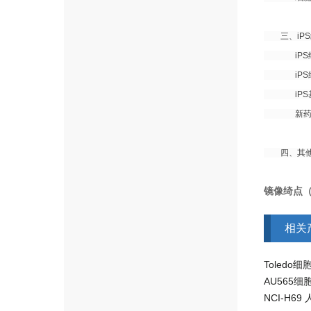
三、iPS
iPS细胞
iPS细
iPS基
新药及实
四、其他技
镜像绮点
相关