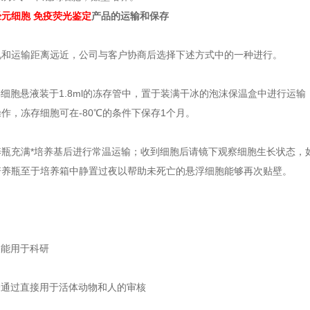
经元
细胞
免疫荧光鉴定
产品的运输和保存
况和运输距离远近，公司与客户协商后选择下述方式中的一种进行。
冻存细胞悬液装于1.8ml的冻存管中，置于装满干冰的泡沫保温盒中进行
作，冻存细胞可在-80℃的条件下保存1个月。
5培养瓶充满*培养基后进行常温运输；收到细胞后请镜下观察细胞生长状态
培养瓶至于培养箱中静置过夜以帮助未死亡的悬浮细胞能够再次贴壁。
仅能用于科研
未通过直接用于活体动物和人的审核