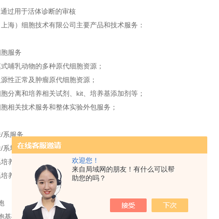
未通过用于活体诊断的审核
（上海）细胞技术有限公司主要产品和技术服务：
细胞服务
哺乳动物的多种原代细胞资源；
性正常及肿瘤原代细胞资源；
分离和培养相关试剂、kit、培养基添加剂等；
相关技术服务和整体实验外包服务；
/系服务
系培养、增殖、冻存和相关说明书；
欢迎您！
养过程的技术指导；
来自局域网的朋友！有什么可以帮
养基、添加剂、血清及相关生长因子、试剂等；
助您的吗？
胞
胞基础培养（有滋养层or无滋养层在）；