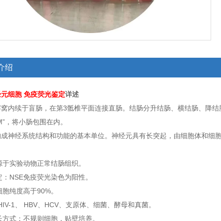
介绍
经元
细胞
免疫荧光鉴定
详述
髂窝内续于盲肠，在第3骶椎平面连接直肠。结肠分升结肠、横结肠、降结
M”，将小肠包围在内。
构成神经系统结构和功能的基本单位。神经元具有长突起，由细胞体和细
来源于实验动物正常结肠组织。
鉴定：NSE免疫荧光染色为阳性。
定细胞纯度高于90%。
 HIV-1、 HBV、HCV、支原体、细菌、酵母和真菌。
生长方式：不规则细胞，贴壁培养。