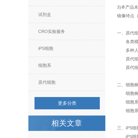
3)本产品
试剂盒
镜像绮点
CRO实验服务
一、原代
各类模式
iPS细胞
多种人源
原代细胞
细胞系
原代细胞
原代细胞
二、细胞株
细胞株/
细胞系培
更多分类
细胞系培
相关文章
三、iPS细
iPS细