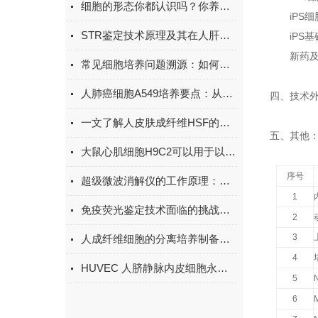
细胞的形态你都认识吗？你养过哪些奇葩的细胞形态？
iPS细
STR鉴定技术原理及其在人肝癌细胞中的应用
iPS基
新药及实
常见细胞培养问题溯源：如何判断是培养基问题？
人肺癌细胞A549培养要点：从环境控制到操作规范​
四、技术
一文了解人皮肤成纤维HSF的细胞形态
五、其他
大鼠心肌细胞H9C2可以用于以下心血管疾病研究领域
序号
超级微波消解仪的工作原理：高温高压如何实现样品快速分解？
1
免疫荧光鉴定技术面临的挑战与应对策略
2
3
人成纤维细胞的分离培养制备方式
4
HUVEC 人脐静脉内皮细胞永生化参考文献
5
6