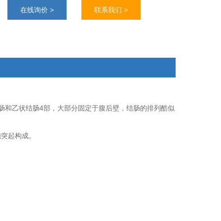
元具有长突起，由细胞体和细胞突起构成。
在线询价 >
联系我们 >
肠和乙状结肠4部，大部分固定于腹后壁，结肠的排列酷似
胞突起构成。