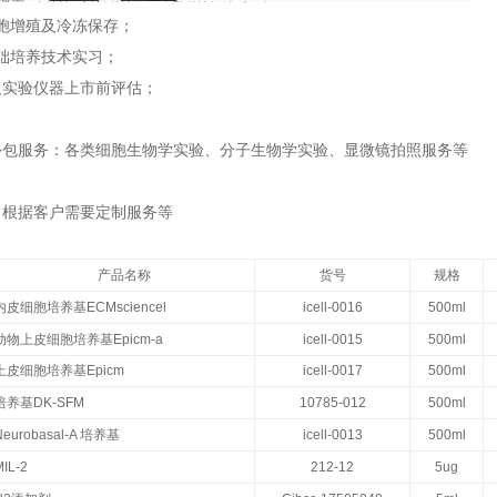
胞增殖及冷冻保存；
础培养技术实习；
验仪器上市前评估；
外包服务：各类细胞生物学实验、分子生物学实验、显微镜拍照服务等
：根据客户需要定制服务等
产品名称
货号
规格
内皮细胞培养基ECMsciencel
icell-0016
500ml
动物上皮细胞培养基Epicm-a
icell-0015
500ml
上皮细胞培养基Epicm
icell-0017
500ml
培养基DK-SFM
10785-012
500ml
Neurobasal-A 培养基
icell-0013
500ml
MIL-2
212-12
5ug