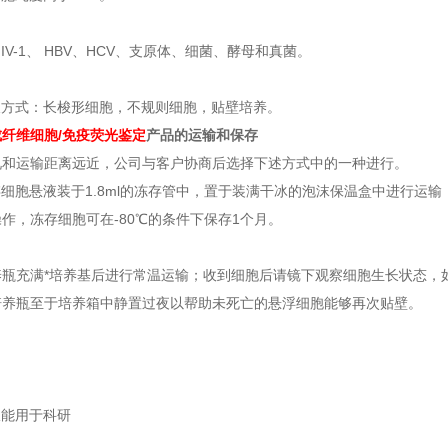
HIV-1、 HBV、HCV、支原体、细菌、酵母和真菌。
长方式：长梭形细胞，不规则细胞，贴壁培养。
纤维细胞/免疫荧光鉴定
产品的运输和保存
况和运输距离远近，公司与客户协商后选择下述方式中的一种进行。
冻存细胞悬液装于1.8ml的冻存管中，置于装满干冰的泡沫保温盒中进行
作，冻存细胞可在-80℃的条件下保存1个月。
5培养瓶充满*培养基后进行常温运输；收到细胞后请镜下观察细胞生长状态
培养瓶至于培养箱中静置过夜以帮助未死亡的悬浮细胞能够再次贴壁。
仅能用于科研