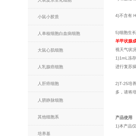
人表皮永生化细胞
4)不含有 
小鼠小胶质
5)细胞生
人单核细胞白血病细胞
羊
甲状腺成
视天气状
大鼠心肌细胞
1)1mL
进行复苏操
人乳腺癌细胞
人肝癌细胞
2)T-2
多，请将
人脐静脉细胞
其他细胞系
产品使用
1)本产品
培养基