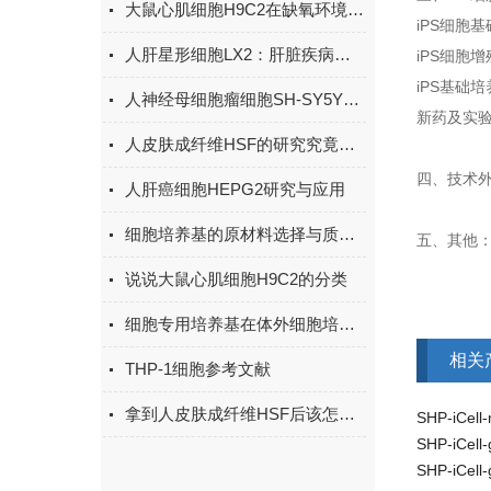
大鼠心肌细胞H9C2在缺氧环境下的调节机制研究
iPS细胞
人肝星形细胞LX2：肝脏疾病研究的重要细胞模型
iPS细胞
iPS基础
人神经母细胞瘤细胞SH-SY5Y：神经退行性疾病研究的“理想模型”
新药及实
人皮肤成纤维HSF的研究究竟是怎样一个培养体系？
四、技术
人肝癌细胞HEPG2研究与应用
细胞培养基的原材料选择与质量控制
五、其他
说说大鼠心肌细胞H9C2的分类
细胞专用培养基在体外细胞培养中的应用及日常管护研究
相关
THP-1细胞参考文献
拿到人皮肤成纤维HSF后该怎么处理？