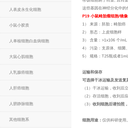
④该细胞易于转染, 且转
这些基因在神经分化中的作
人表皮永生化细胞
P19 小鼠畸胎瘤细胞/镜像绮
1） 来源：胚胎；畸胎癌
小鼠小胶质
2） 形态：上皮细胞样
3） 含量：>1x106 个/mL
人单核细胞白血病细胞
4） 污染：支原体、细菌
5） 规格：T25瓶或者1
大鼠心肌细胞
运输和保存
人乳腺癌细胞
可选择干冰运输及发送复
人肝癌细胞
（1）干冰运输，收到后立
（2）存活细胞，收到后
人脐静脉细胞
（3）
收到细胞后请拍照
其他细胞系
细胞用途：
仅供科研使用