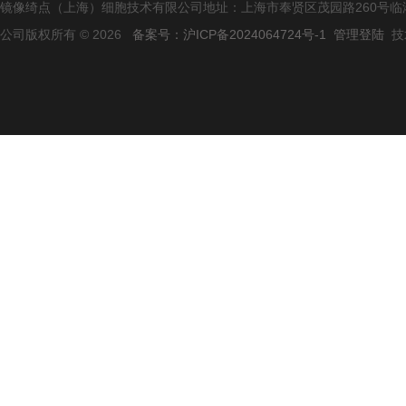
镜像绮点（上海）细胞技术有限公司地址：上海市奉贤区茂园路260号临港
公司版权所有 © 2026
备案号：沪ICP备2024064724号-1
管理登陆
技