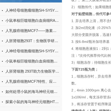
夜）。第二天换液并检查
2） 细胞传代：如果细胞
人神经母细胞瘤细胞SH-SY5Y在神经科学与药物研究中的原理与应用
对于贴壁细胞，传代可参
小鼠单核巨噬细胞白血病细RAW264.7——免疫学与炎症机制的“全能应答者”
1. 弃去培养上清，用不含
2. 加2ml消化液（0.2
人乳腺癌细胞MCF7——激素受体阳性乳腺癌研究的“金标准”
大部分变圆并脱落，迅速
人胚肾细胞293T：生物医学研究的多功能工具细胞
3. 按6-8ml/瓶补加
4. 将细胞悬液按1：2到
人神经母细胞瘤细胞SH-SY5Y：神经退行性疾病研究的“理想模型”
注：*次传代推荐传代比例
小鼠单核巨噬细胞白血病细胞RAW264.7的研究密码
3）细胞冻存：待细胞生
下面T25瓶为类；
人胚肾细胞 293T助力生物医学研究
1，细胞冻存时，弃去培养
人乳腺癌细胞MCF7特性、应用与研究价值
数。
2，4min 1000rp
如何处理小鼠的海马神经元细胞HT22的异常生长或分化问题？
1x106/ml，每支冻存
探索小鼠的海马神经元细胞HT22在神经科学研究中的应用与潜力
3，将冻存管置于程序降