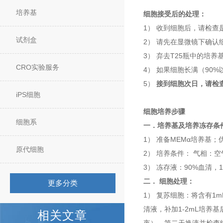
培养基
细胞接受后的处理：
1） 收到细胞后，请检
试剂盒
2） 请先在显微镜下确认细
3） 弃去T25瓶中的培养
CRO实验服务
4） 如果细胞长满（90
5）
接到细胞次日，请检
iPS细胞
细胞培养步骤
细胞系
一．培养基及培养冻存条
1） 准备MEMα培养基；
原代细胞
2） 培养条件： 气相：空
3） 冻存液：90%血清，
二． 细胞处理：
更多分类
1） 复苏细胞：将含有1
清液，补加1-2mL培养
相关文章